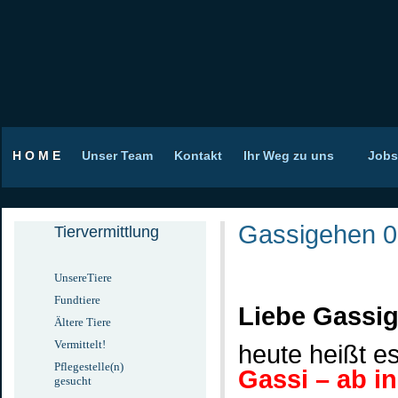
H O M E
Unser Team
Kontakt
Ihr Weg zu uns
Jobs
Gassigehen 0
Tiervermittlung
UnsereTiere
Fundtiere
Liebe Gassig
Ältere Tiere
Vermittelt!
heute heißt e
Pflegestelle(n)
Gassi – ab i
gesucht