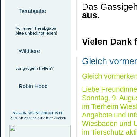
Das Gassigehe
Tierabgabe
aus.
Vor einer Tierabgabe
bitte unbedingt lesen!
Vielen Dank 
Wildtiere
Gleich vormer
Jungvögeln helfen?
Gleich vormerken
Robin Hood
Liebe Freundinn
Sonntag, 9. Augus
im Tierheim Wies
Aktuelle SPONSORENLISTE
Angebote und Inf
Zum Anschauen bitte hier klicken
Wiesbaden und U
im Tierschutz akt