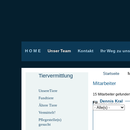
H O M E
Unser Team
Kontakt
Ihr Weg zu uns
Startseite
M
Tiervermittlung
Mitarbeiter
UnsereTiere
15 Mitarbeiter gefunde
Fundtiere
Dennis Kral
Funktion wählen
Ältere Tiere
Vermittelt!
Pflegestelle(n)
gesucht