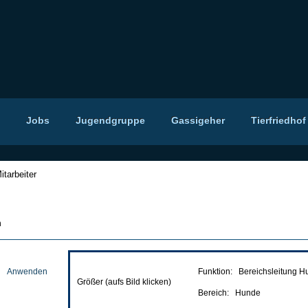
Jobs
Jugendgruppe
Gassigeher
Tierfriedhof
itarbeiter
n
Funktion: Bereichsleitung 
Anwenden
Größer (aufs Bild klicken)
Bereich: Hunde