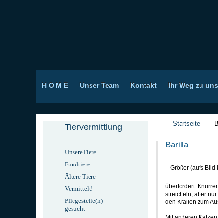
H O M E
Unser Team
Kontakt
Ihr Weg zu uns
Startseite
B
Tiervermittlung
Barilla
UnsereTiere
Fundtiere
Größer (aufs Bild 
Ältere Tiere
überfordert. Knurre
Vermittelt!
streicheln, aber nur
Pflegestelle(n)
den Krallen zum Au
gesucht
Mit anderen Katzen