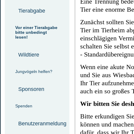
Eine Trennung bedeut
Tier eine enorme Be
Tierabgabe
Zunächst sollten Si
Vor einer Tierabgabe
Tier im Tierheim ab
bitte unbedingt
einschlägigen Vermi
lesen!
schalten Sie selbst 
- Standardübereignu
Wildtiere
Wenn eine akute Not
Jungvögeln helfen?
und Sie aus Wiesbad
Ihr Tier aufzunehme
Sponsoren
auch ein so großes 
Wir bitten Sie des
Spenden
Bitte erkundigen Sie
Benutzeranmeldung
können und machen 
dafür, dass wir Ihr