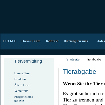
H O M E
Unser Team
Kontakt
Ihr Weg zu uns
Jobs
Startseite
Tierabgabe
Tiervermittlung
Tierabgabe
UnsereTiere
Fundtiere
Wenn Sie ihr Tier 
Ältere Tiere
Vermittelt!
Es gibt sicherlich t
Pflegestelle(n)
Tier zu trennen und 
gesucht