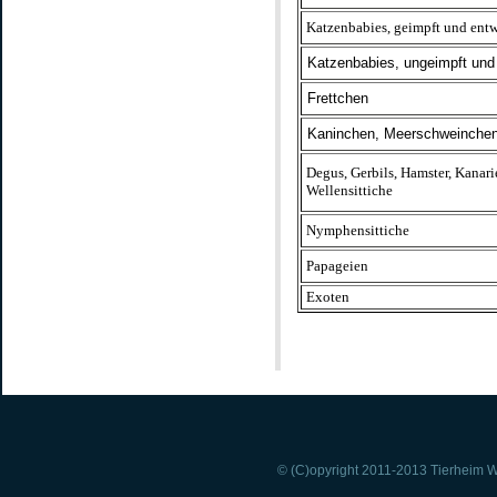
Katzenbabies, geimpft und ent
Katzenbabies, ungeimpft und 
Frettchen
Kaninchen, Meerschweinchen,
Degus, Gerbils, Hamster, Kanar
.
Wellensittiche
Nymphensittiche
Papageien
Exoten
© (C)opyright 2011-2013 Tierheim Wi