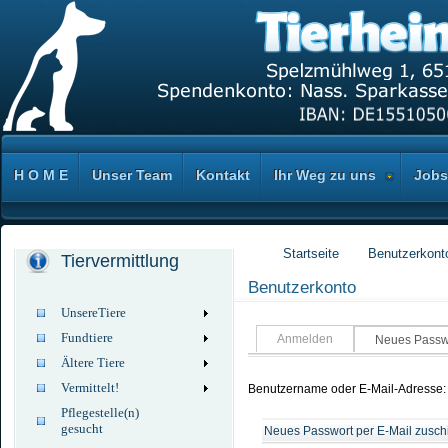
H O M E
Unser Team
Kontakt
Ihr Weg zu uns
Jobs
Startseite
Benutzerkont
Tiervermittlung
Benutzerkonto
UnsereTiere
Fundtiere
Anmelden
Neues Passwo
Ältere Tiere
Vermittelt!
Benutzername oder E-Mail-Adresse
Pflegestelle(n)
gesucht
Neues Passwort per E-Mail zusch