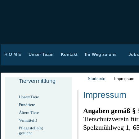
H O M E
Unser Team
Kontakt
Ihr Weg zu uns
Jobs
Startseite
Impressum
Tiervermittlung
Impressum
UnsereTiere
Fundtiere
Angaben gemäß §
Ältere Tiere
Tierschutzverein f
Vermittelt!
Spelzmühlweg 1, 6
Pflegestelle(n)
gesucht