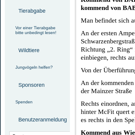
kommend von BAB 6
Tierabgabe
Man befindet sich a
Vor einer Tierabgabe
An der ersten Ampel
bitte unbedingt lesen!
Schwarzenbergstraße
Richtung „2. Ring“ 
Wildtiere
einbiegen, rechts a
Jungvögeln helfen?
Von der Überführung
An der kommenden A
Sponsoren
der Mainzer Straße
Spenden
Rechts einordnen, a
hinter McFit quert e
es rechts in den S
Benutzeranmeldung
Kommend aus Wies