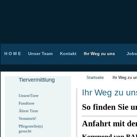
H O M E
Unser Team
Kontakt
Ihr Weg zu uns
Jobs
Startseite
Ihr Weg zu u
Tiervermittlung
Ihr
Weg zu un
UnsereTiere
Fundtiere
So finden Sie u
Ältere Tiere
Vermittelt!
Anfahrt mit d
Pflegestelle(n)
gesucht
Kommend von BAB 6