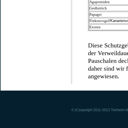
Agaporniden
Großsittich
Papagei
Finkenvogel
/Kanarienv
Exoten
Diese Schutzge
der Verweildau
Pauschalen deck
daher sind wir
angewiesen.
© (C)opyright 2011-2013 Tierheim Wi