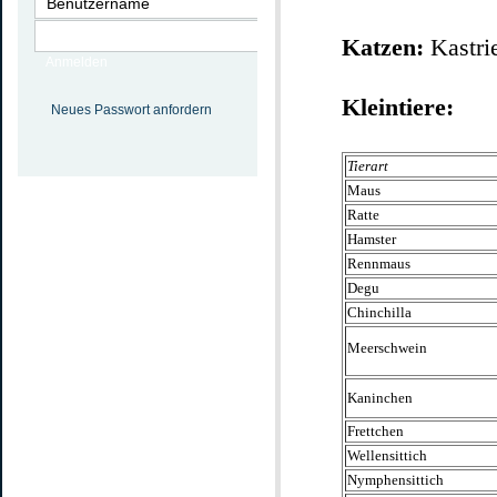
Katzen:
Kastri
Anmelden
Kleintiere:
Neues Passwort anfordern
Tierart
Maus
Ratte
Hamster
Rennmaus
Degu
Chinchilla
Meerschwein
Kaninchen
Frettchen
Wellensittich
Nymphensittich