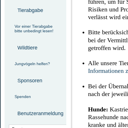
führen, um für 
Risiken und Pro
Tierabgabe
verlässt wird e
Vor einer Tierabgabe
bitte unbedingt lesen!
Bitte berücksic
bei der Vermit
getroffen wird.
Wildtiere
Alle unsere Tie
Jungvögeln helfen?
Informationen 
Sponsoren
Bei der Übernah
nach der jeweili
Spenden
Hunde:
Kastrie
Benutzeranmeldung
Rassehunde nac
kranke und ält