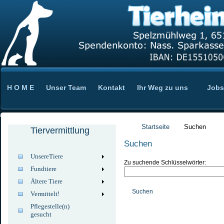
H O M E
Unser Team
Kontakt
Ihr Weg zu uns
Jobs
Startseite
Suchen
Tiervermittlung
Suchen
UnsereTiere
Zu suchende Schlüsselwörter:
Fundtiere
Ältere Tiere
Suchen
Vermittelt!
Pflegestelle(n)
gesucht